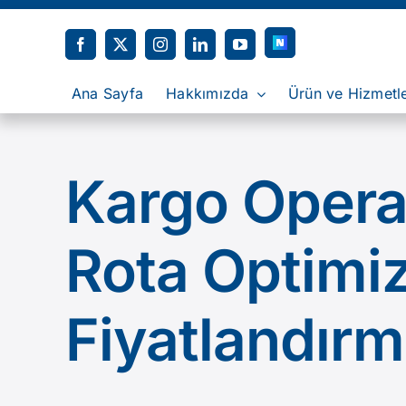
Skip
to
content
Ana Sayfa
Hakkımızda
Ürün ve Hizmetl
Kargo Operas
Rota Optimi
Fiyatlandır