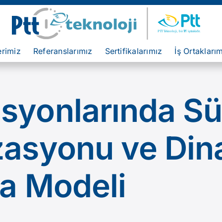
erimiz
Referanslarımız
Sertifikalarımız
İş Ortakları
yonlarında Sür
zasyonu ve Din
ma Modeli