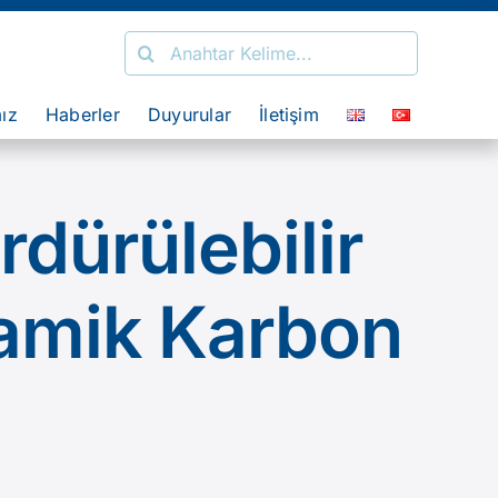
Search
for:
mız
Haberler
Duyurular
İletişim
dürülebilir
amik Karbon