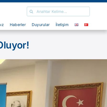
Search
for:
mız
Haberler
Duyurular
İletişim
Oluyor!