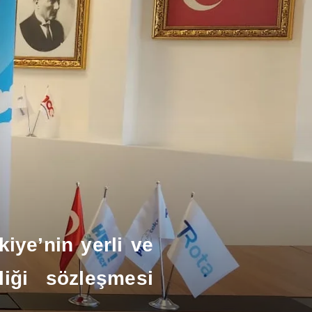
iye’nin yerli ve
liği sözleşmesi