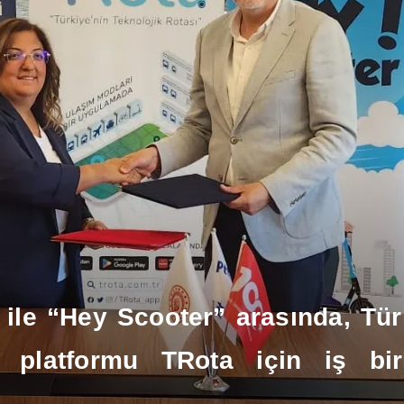
 ile “Hey Scooter” arasında, Türk
 platformu TRota için iş bir