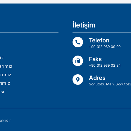
İletişim
Telefon
+90 312 939 09 99
iz
Faks
arımız
+90 312 939 02 84
arımız
Adres
rımız
Söğütözü Mah. Söğütözü
sı
aklıdır