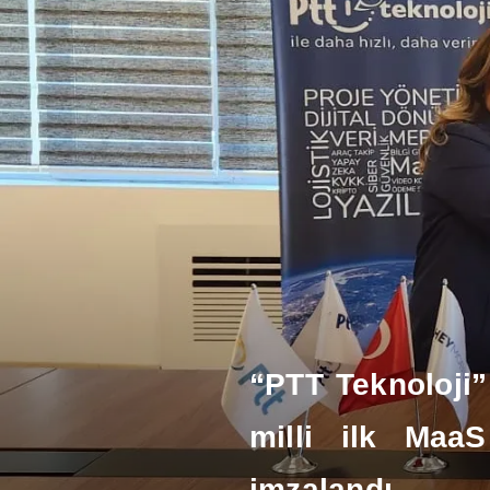
“PTT Teknoloji”
milli ilk MaaS
imzalandı.