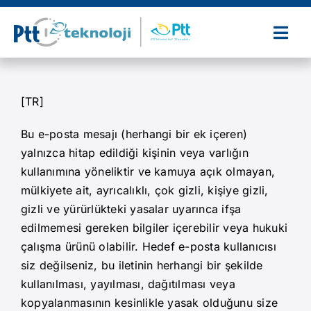
Skip
to
Togg
content
Navi
Ana Sayfa
[TR]
Hakkımızda
Bu e-posta mesajı (herhangi bir ek içeren)
yalnızca hitap edildiği kişinin veya varlığın
Ürün ve Hizmetlerimiz
kullanımına yöneliktir ve kamuya açık olmayan,
mülkiyete ait, ayrıcalıklı, çok gizli, kişiye gizli,
Referanslarımız
gizli ve yürürlükteki yasalar uyarınca ifşa
edilmemesi gereken bilgiler içerebilir veya hukuki
çalışma ürünü olabilir. Hedef e-posta kullanıcısı
Sertifikalarımız
siz değilseniz, bu iletinin herhangi bir şekilde
kullanılması, yayılması, dağıtılması veya
İş Ortaklarımız
kopyalanmasının kesinlikle yasak olduğunu size